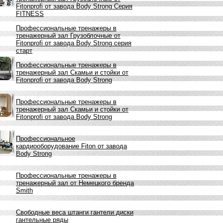
Fitonprofi от завода Body Strong Серия
FITNESS
Профессиональные тренажеры в
тренажерный зал Грузоблочные от
Fitonprofi от завода Body Strong серия
старт
Профессиональные тренажеры в
тренажерный зал Скамьи и стойки от
Fitonprofi от завода Body Strong
Профессиональные тренажеры в
тренажерный зал Скамьи и стойки от
Fitonprofi от завода Body Strong
Профессиональное
кардиооборудование Fiton от завода
Body Strong
Профессиональные тренажеры в
тренажерный зал от Немецкого бренда
Smith
Свободные веса штанги гантели диски
гантельные ряды