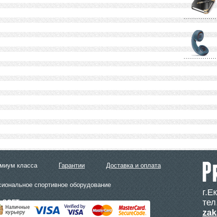
емиум класса
Гарантии
Доставка и оплата
сиональное спортивное оборудование
г.Е
тел
LSOFT
zak