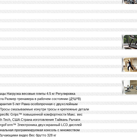
цы Нагрузка весовые плиты 4.5 кг Регулировка
та Размер тренажера в рабочем состоянии (Д*Ш*В)
 Гарантия 5 лет Рама особопрочная с двухслойным
 Тросы смазываемые изнутри тросы и крепежные детали
pecific Grips™ повышенной комфортности Макс. вес
lth Tech, США Страна изготовления Тайвань Рычаги
ErgoForm™ Электроника двухэкранный LCD дисплей
иональная программируемая консоль с множеством
бучающими видео Вес брутто 328 кг