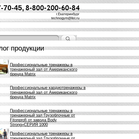
7-70-45,
г.Екатеринбург
technogym@list.ru
лог продукции
Профессиональные тренажеры в
тренажерный зал от Американского
бренда Matrix
Профессиональные кардиотренажеры в
тренажерный зал от Американского
бренда Matrix
Профессиональные тренажеры в
тренажерный зал Грузоблочные от
Fitonprofi от завода Body
Strong»СЕРИЯ 1000
Профессиональные тренажеры в
тренажерный зал Грузоблочные от