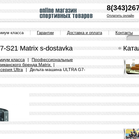
8(343)26
Оплатить онлайн
емиум класса
Гарантии
Доставка и оплата
Контакты
-S21 Matrix s-dostavka
Ката
миум класса
|
Профессиональные
иканского бренда Matrix
|
серия Ultra
|
Дельта-машина ULTRA G7-