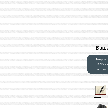
Ваша
Товаров:
На сумму
Ваша кор
оформит