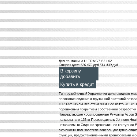
Дельта-машина ULTRA G7-S21-02
Старая цена:
720 479
руб.
514 430
руб.
В корзину
добавить
Купить в кредит
Тип грузоблочный Упражнения дельтовидные мыш
положения сидения с пружинной системой возвра
106*132*135 см Вес стека 90 кг Вес нетто 281 кг
порошковым покрытием собственной разработки
Направляющие хромированные Рукоятки Action S
пользователя 136 кг Производитель Johnson Hea
независимые Сидение эргономичное контурное 
активности пользователя Консоль доступна опц
функций, предустановленными тренировками и о