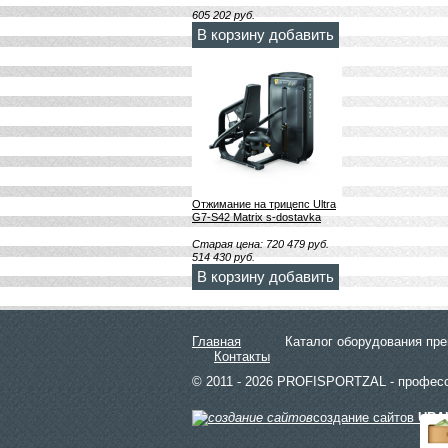
605 202
руб.
В корзину добавить
Отжимание на трицепс Ultra
G7-S42 Matrix s-dostavka
Старая цена:
720 479
руб.
514 430
руб.
В корзину добавить
Главная
Каталог оборудования пр
Контакты
© 2011 - 2026 PROFISPORTZAL - профес
создание сайтов
URA