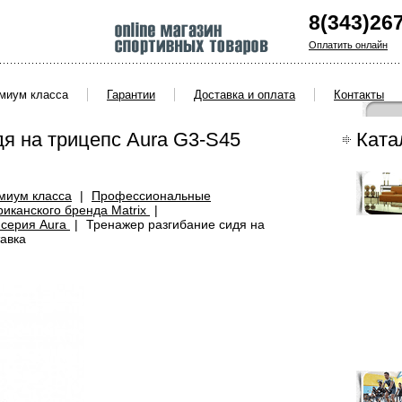
8(343)26
Оплатить онлайн
емиум класса
Гарантии
Доставка и оплата
Контакты
дя на трицепс Aura G3-S45
Ката
миум класса
|
Профессиональные
иканского бренда Matrix
|
 серия Aura
|
Тренажер разгибание сидя на
тавка