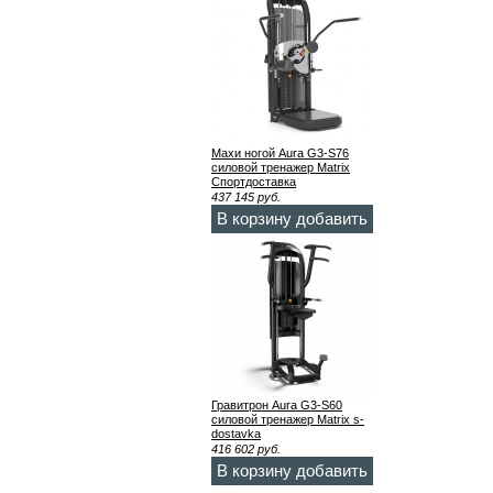
Махи ногой Aura G3-S76
силовой тренажер Matrix
Спортдоставка
437 145
руб.
В корзину добавить
Гравитрон Aura G3-S60
силовой тренажер Matrix s-
dostavka
416 602
руб.
В корзину добавить