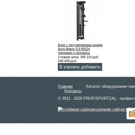
Блок с регулировками шкива
Aura Matrix G3-MS24
тренажер s-dostavka
Старая цена:
345 114
руб.
246 428
руб.
В корзину добавить
Главная
Каталог оборудования пр
Контакты
© 2011 - 2026 PROFISPORTZAL - профес
создание сайтов
URA