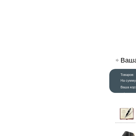
Ваша
Товаров:
На сумму
Ваша кор
оформит