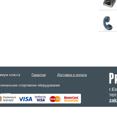
емиум класса
Гарантии
Доставка и оплата
сиональное спортивное оборудование
г.Е
тел
LSOFT
zak