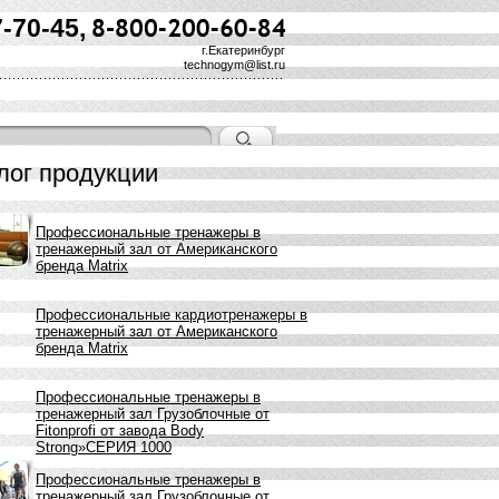
7-70-45,
г.Екатеринбург
technogym@list.ru
лог продукции
Профессиональные тренажеры в
тренажерный зал от Американского
бренда Matrix
Профессиональные кардиотренажеры в
тренажерный зал от Американского
бренда Matrix
Профессиональные тренажеры в
тренажерный зал Грузоблочные от
Fitonprofi от завода Body
Strong»СЕРИЯ 1000
Профессиональные тренажеры в
тренажерный зал Грузоблочные от