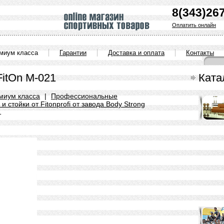
8(343)26
Оплатить онлайн
емиум класса
Гарантии
Доставка и оплата
Контакты
FitOn М-021
Ката
миум класса
|
Профессиональные
стойки от Fitonprofi от завода Body Strong
1