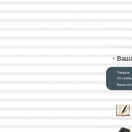
Ваша
Товаров:
На сумму
Ваша кор
оформит