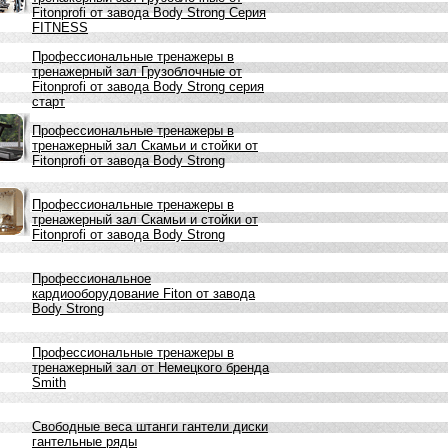
Fitonprofi от завода Body Strong Серия
FITNESS
Профессиональные тренажеры в
тренажерный зал Грузоблочные от
Fitonprofi от завода Body Strong серия
старт
Профессиональные тренажеры в
тренажерный зал Скамьи и стойки от
Fitonprofi от завода Body Strong
Профессиональные тренажеры в
тренажерный зал Скамьи и стойки от
Fitonprofi от завода Body Strong
Профессиональное
кардиооборудование Fiton от завода
Body Strong
Профессиональные тренажеры в
тренажерный зал от Немецкого бренда
Smith
Свободные веса штанги гантели диски
гантельные ряды