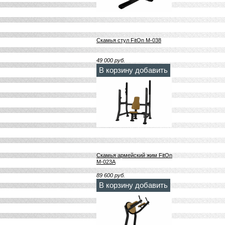
Скамья стул FitOn M-038
49 000
руб.
В корзину добавить
Скамья армейский жим FitOn
М-023А
89 600
руб.
В корзину добавить