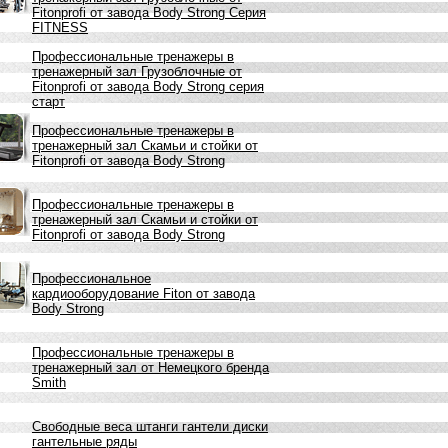
Fitonprofi от завода Body Strong Серия
FITNESS
Профессиональные тренажеры в
тренажерный зал Грузоблочные от
Fitonprofi от завода Body Strong серия
старт
Профессиональные тренажеры в
тренажерный зал Скамьи и стойки от
Fitonprofi от завода Body Strong
Профессиональные тренажеры в
тренажерный зал Скамьи и стойки от
Fitonprofi от завода Body Strong
Профессиональное
кардиооборудование Fiton от завода
Body Strong
Профессиональные тренажеры в
тренажерный зал от Немецкого бренда
Smith
Свободные веса штанги гантели диски
гантельные ряды