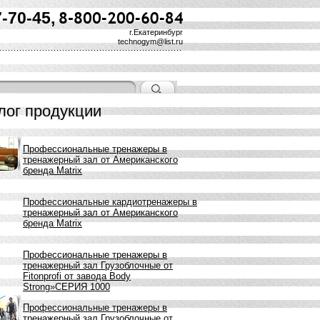
7-70-45,
г.Екатеринбург
technogym@list.ru
лог продукции
Профессиональные тренажеры в
тренажерный зал от Американского
бренда Matrix
Профессиональные кардиотренажеры в
тренажерный зал от Американского
бренда Matrix
Профессиональные тренажеры в
тренажерный зал Грузоблочные от
Fitonprofi от завода Body
Strong»СЕРИЯ 1000
Профессиональные тренажеры в
тренажерный зал Грузоблочные от