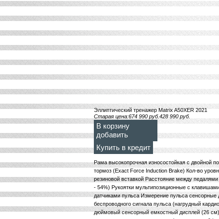
Эллиптический тренажер Matrix A50XER 2021
Старая цена:
674 990
руб.
428 990
руб.
В корзину
добавить
Купить в кредит
Рама высокопрочная износостойкая с двойной п
тормоз (Exact Force Induction Brake) Кол-во уро
резиновой вставкой Расстояние между педалями 
- 54%) Рукоятки мультипозиционные с клавишами
датчиками пульса Измерение пульса сенсорные д
беспроводного сигнала пульса (нагрудный кардио
дюймовый сенсорный емкостный дисплей (26 см)