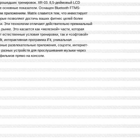
прошедших тренировок. XR-03. 8,5-дюймовый LCD
е основные показатели. Оснащен Bluetooth FTMS-
 приложениям. Matrix славится тем, что инвестирует
торые позволяют достичь ваших фитнес целей более
. Эти технологии отличают действительно премиальный
а рынке. Это касается как «железной» части, которая
 естественные условия тренировки, так и «софтовой»
t, интерактивная программа iFit, уникальная
ярные развлекательные приложения, соцсети, интернет-
ия разных устройств для прослушивания музыки через
фильмов прямо на консоли.