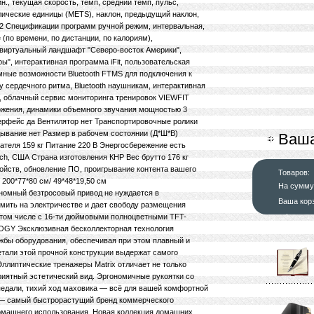
., текущая скорость, темп, средний темп, пульс,
олические единицы (METS), наклон, предыдущий наклон,
12 Спецификации программ ручной режим, интервальная,
(по времени, по дистанции, по калориям),
, виртуальный ландшафт "Северо-восток Америки",
", интерактивная программа iFit, пользовательская
мные возможности Bluetooth FTMS для подключения к
сердечного ритма, Bluetooth наушникам, интерактивная
, облачный сервис мониторинга тренировок VIEWFIT
жения, динамики объемного звучания мощностью 3
ерфейс да Вентилятор нет Транспортировочные ролики
ывание нет Размер в рабочем состоянии (Д*Ш*В)
Ваша
вателя 159 кг Питание 220 В Энергосбережение есть
ech, США Страна изготовления КНР Вес брутто 176 кг
ройств, обновление ПО, проигрывание контента вашего
Товаров:
 200*77*80 см/ 49*48*19,50 см
На сумму
ный безтросовый привод не нуждается в
Ваша кор
омить на электричестве и дает свободу размещения
оформит
в том числе с 16-ти дюймовыми полноцветными TFT-
Y Эксклюзивная бесколлекторная технология
жбы оборудования, обеспечивая при этом плавный и
тали этой прочной конструкции выдержат самого
иптические тренажеры Matrix отличает не только
риятный эстетический вид. Эргономичные рукоятки со
едали, тихий ход маховика — всё для вашей комфортной
— самый быстрорастущий бренд коммерческого
домашнего использования. Новая коллекция домашних