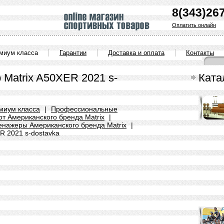
8(343)26
Оплатить онлайн
емиум класса
Гарантии
Доставка и оплата
Контакты
 Matrix A50XER 2021 s-
Ката
миум класса
|
Профессиональные
т Американского бренда Matrix
|
нажеры Американского бренда Matrix
|
R 2021 s-dostavka