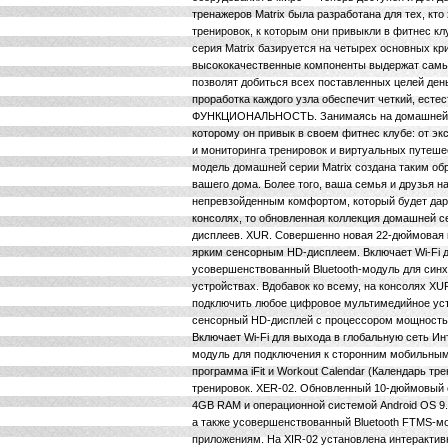
тренажеров Matrix была разработана для тех, кт
тренировок, к которым они привыкли в фитнес к
серия Matrix базируется на четырех основных 
высококачественные компоненты выдержат самый
позволят добиться всех поставленных целей ден
проработка каждого узла обеспечит четкий, есте
ФУНКЦИОНАЛЬНОСТЬ. Занимаясь на домашней сер
которому он привык в своем фитнес клубе: от э
и мониторинга тренировок и виртуальных путеш
модель домашней серии Matrix создана таким об
вашего дома. Более того, ваша семья и друзья 
непревзойденным комфортом, который будет дари
консолях, то обновленная коллекция домашней с
дисплеев. XUR. Совершенно новая 22-дюймовая
ярким сенсорным HD-дисплеем. Включает Wi-Fi д
усовершенствованный Bluetooth-модуль для син
устройствах. Вдобавок ко всему, на консолях X
подключить любое цифровое мультимедийное уст
сенсорный HD-дисплей с процессором мощностью
Включает Wi-Fi для выхода в глобальную сеть Ин
модуль для подключения к сторонним мобильным
программа iFit и Workout Calendar (Календарь т
тренировок. XER-02. Обновленный 10-дюймовый
4GB RAM и операционной системой Android OS 9. 
а также усовершенствованный Bluetooth FTMS-м
приложениям. На XIR-02 установлена интерактивн