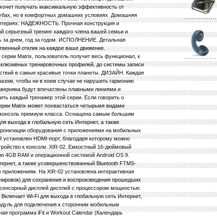
о хочет получать максимальную эффективность от
лубах, но в комфортных домашних условиях. Домашняя
критериях: НАДЕЖНОСТЬ. Прочная конструкция и
 серьезный тренинг каждого члена вашей семьи и
ь за днем, год за годом. ИСПОЛНЕНИЕ. Детальная
ственный отклик на каждое ваше движение.
ии Matrix, пользователь получит весь функционал, к
ксклюзивных тренировочных профилей, до системы записи
ествий в самые красивые точки планеты. ДИЗАЙН. Каждая
разом, чтобы ни в коем случае не нарушить гармонию
наверняка будут впечатлены плавными линиями и
ть каждый тренажер этой серии. Если говорить о
ерии Matrix может похвастаться четырьмя видами
 консоль премиум-класса. Оснащена самым большим
ля выхода в глобальную сеть Интернет, а также
хронизации оборудования с приложениями на мобильных
UR установлен HDMI-порт, благодаря которому можно
ройство к консоли. XIR-02. Емкостный 16-дюймовый
 4GB RAM и операционной системой Android OS 9.
тернет, а также усовершенствованный Bluetooth FTMS-
 приложениям. На XIR-02 установлена интерактивная
ренировок) для сохранения и воспроизведения прошедших
 сенсорный дисплей дисплей с процессором мощностью
Включает Wi-Fi для выхода в глобальную сеть Интернет,
одуль для подключения к сторонним мобильным
ая программа iFit и Workout Calendar (Календарь