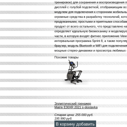
тренировок) для сохранения и воспроизведения 
дисплей с голубой подсветкой, отображающим вс
модулем для подключения к сторонним мобильным
огромные средства в разработку технологий, ко
продуманными, простыми и приятными способами
продукт от всего остального, что представлено н
определяет идеальную биомеханику и моделирует
части, в которую входят фитнес приложение Viewfi
интервальная программа Sprint 8, а также попул
браузер, модуль Bluetooth и WiFi для подключен
мощные стерео-динамики и просмотра любимых 
Похожие товары
Эллиптический тренажер
Matrix E30XR 2021 s-dostavka
Старая цена:
255 000
руб.
195 990
руб.
В корзину добавить