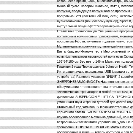
оставшееся время, часы, мили/километры, об./мин
пиковый пульс, калории, ккал/час, Ватты, метаб
нагрузка, предыдущая нагрузк Кол-во программ 
программа Ватт (постоянной мощности), целевые 
пульсозависимая (по целевому пульсу), Sprint 8
виртуальный ландшафт "Североамериканские горы
Статистика тренировок да Специальные програм
популярным коучинговым приложениям, монитору 
программа iFit с включенным годовым членством
Мультимедиа встроенные мультимедийные прило
Ватта, браузер Интернет есть Многоязычный инт
есть Компенсаторы неровностей пола есть Склад
186*84*180 см Вес нетто 146 кг Макс. вес пользо
Гарантия 2 года Производитель Johnson Health T
Интеграция аудио вход/выход, USB (зарядка уст
устройства) Размер в упаковке (Д*Ш*В) 2 коробки
ЭНЕРГОНЕЗАВИСИМОСТЬ Наш полностью автоном
обслуживании, что позволяет значительно сэкон
эллиптических тренажеров в любой точке зала, 
дисплеями. SUSPENCION ELLIPTICAL TECHNOLOG
уменьшает шум и трение деталей для долгой слу
стабильный ход эллипса. Высококачественные де
серьезного атлета. БИОМЕХАНИКА КОМФОРТА Элл
научно-обоснованная механика движений, но и п
встроенными элементами управления, удобные п
тренировки. ОПИСАНИЕ МОДЕЛИ Matrix Fitness 
оборудования в мире — теперь доступен и для 