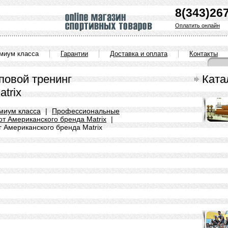
8(343)26
Оплатить онлайн
емиум класса
Гарантии
Доставка и оплата
Контакты
повой тренинг
Ката
trix
миум класса
|
Профессиональные
т Американского бренда Matrix
|
 Американского бренда Matrix