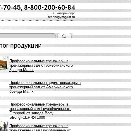
7-70-45,
г.Екатеринбург
technogym@list.ru
лог продукции
Профессиональные тренажеры в
тренажерный зал от Американского
бренда Matrix
Профессиональные кардиотренажеры в
тренажерный зал от Американского
бренда Matrix
Профессиональные тренажеры в
тренажерный зал Грузоблочные от
Fitonprofi от завода Body
Strong»СЕРИЯ 1000
Профессиональные тренажеры в
тренажерный зал Грузоблочные от