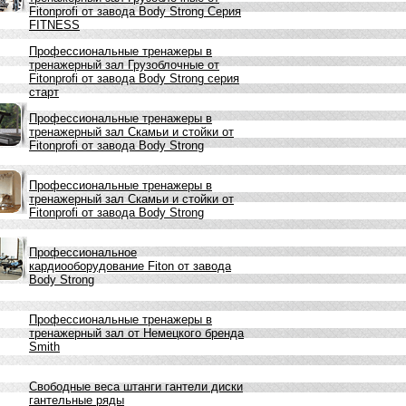
Fitonprofi от завода Body Strong Серия
FITNESS
Профессиональные тренажеры в
тренажерный зал Грузоблочные от
Fitonprofi от завода Body Strong серия
старт
Профессиональные тренажеры в
тренажерный зал Скамьи и стойки от
Fitonprofi от завода Body Strong
Профессиональные тренажеры в
тренажерный зал Скамьи и стойки от
Fitonprofi от завода Body Strong
Профессиональное
кардиооборудование Fiton от завода
Body Strong
Профессиональные тренажеры в
тренажерный зал от Немецкого бренда
Smith
Свободные веса штанги гантели диски
гантельные ряды