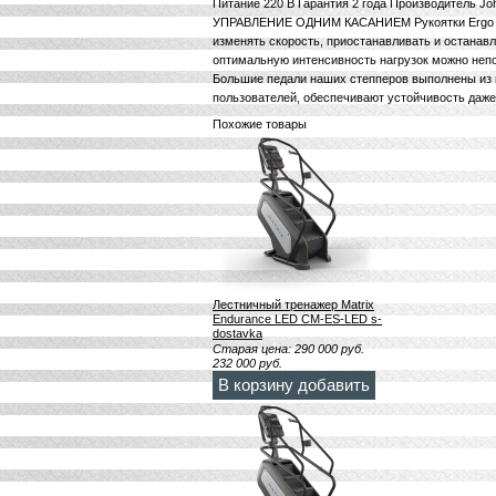
Питание 220 В Гарантия 2 года Производитель Jo
УПРАВЛЕНИЕ ОДНИМ КАСАНИЕМ Рукоятки Ergo Fo
изменять скорость, приостанавливать и останав
оптимальную интенсивность нагрузок можно не
Большие педали наших степперов выполнены из 
пользователей, обеспечивают устойчивость даже
Похожие товары
Лестничный тренажер Matrix
Endurance LED CM-ES-LED s-
dostavka
Старая цена:
290 000
руб.
232 000
руб.
В корзину добавить