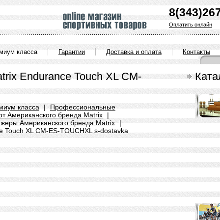
8(343)26
Оплатить онлайн
емиум класса
Гарантии
Доставка и оплата
Контакты
rix Endurance Touch XL CM-
Ката
миум класса
|
Профессиональные
т Американского бренда Matrix
|
жеры Американского бренда Matrix
|
ce Touch XL CM-ES-TOUCHXL s-dostavka