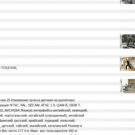
ES-TOUCHXL
зки 25 Измерение пульса датчики на рукоятках/
рация NTSC, PAL, SECAM, ATSC 1.0, QAM-B, ISDB-T,
2, AVC/H264 Язык(и) интерфейса английский, немецкий,
ий, португальский, китайский (упрощенный), китайский
финский, русский, арабский, турецкий, польский,
 датский, тайский, малайский, каталанский Размер в
 Вес нетто 177.4 кг Макс. вес пользователя 182 кг