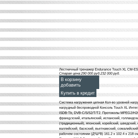
Лестничный тренажер Endurance Touch XL CM-
Старая цена:
290 000
руб.
232 000
руб.
В корзину
добавить
Купить в кредит
Система нагружения цепная Кол-во уровней нагру
нагрудный беспроводной Консоль Touch XL Интег
ISDB-Tb, DVB-C/S/S2/T/T2. Протоколы MPEG2/H26
французский, итальянский, испанский, голландск
(традиционный), японский, корейский, шведский, 
валлийский, баскский, вьетнамский, сомалийский,
рабочем состоянии (Д*Ш*В) 161.2 x 102.4 x 218 см