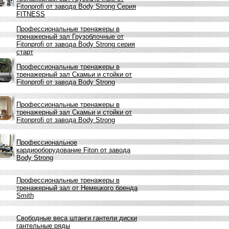
Fitonprofi от завода Body Strong Серия
FITNESS
Профессиональные тренажеры в
тренажерный зал Грузоблочные от
Fitonprofi от завода Body Strong серия
старт
Профессиональные тренажеры в
тренажерный зал Скамьи и стойки от
Fitonprofi от завода Body Strong
Профессиональные тренажеры в
тренажерный зал Скамьи и стойки от
Fitonprofi от завода Body Strong
Профессиональное
кардиооборудование Fiton от завода
Body Strong
Профессиональные тренажеры в
тренажерный зал от Немецкого бренда
Smith
Свободные веса штанги гантели диски
гантельные ряды