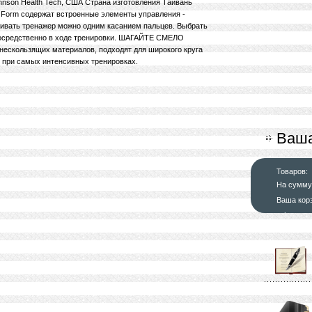
hnson Health Tech, США Страна изготовления Тайвань
rm содержат встроенные элементы управления -
ливать тренажер можно одним касанием пальцев. Выбрать
посредственно в ходе тренировки. ШАГАЙТЕ СМЕЛО
нескользящих материалов, подходят для широкого круга
 при самых интенсивных тренировках.
Ваша
Товаров:
На сумму
Ваша кор
оформит