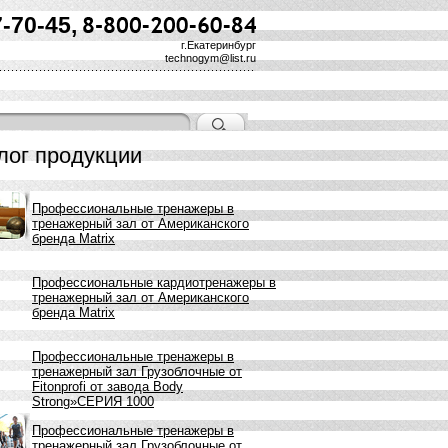
7-70-45,
г.Екатеринбург
technogym@list.ru
лог продукции
Профессиональные тренажеры в
тренажерный зал от Американского
бренда Matrix
Профессиональные кардиотренажеры в
тренажерный зал от Американского
бренда Matrix
Профессиональные тренажеры в
тренажерный зал Грузоблочные от
Fitonprofi от завода Body
Strong»СЕРИЯ 1000
Профессиональные тренажеры в
тренажерный зал Грузоблочные от