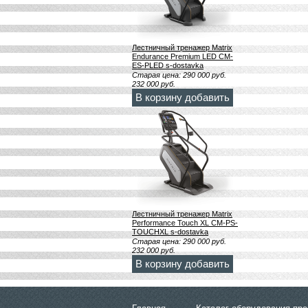
Лестничный тренажер Matrix
Endurance Premium LED CM-
ES-PLED s-dostavka
Старая цена:
290 000
руб.
232 000
руб.
В корзину добавить
Лестничный тренажер Matrix
Performance Touch XL CM-PS-
TOUCHXL s-dostavka
Старая цена:
290 000
руб.
232 000
руб.
В корзину добавить