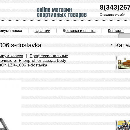
8(343)26
Оплатить онлайн
емиум класса
Гарантии
Доставка и оплата
Контакты
006 s-dostavka
Ката
миум класса
|
Профессиональные
чные от Fitonprofi от завода Body
tOn LZX-1006 s-dostavka