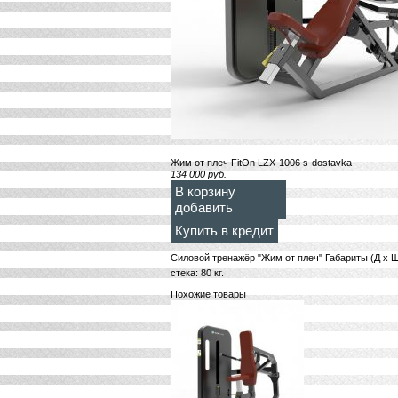
Жим от плеч FitOn LZX-1006 s-dostavka
134 000
руб.
В корзину
добавить
Купить в кредит
Силовой тренажёр "Жим от плеч" Габариты (Д х Ш х
стека: 80 кг.
Похожие товары