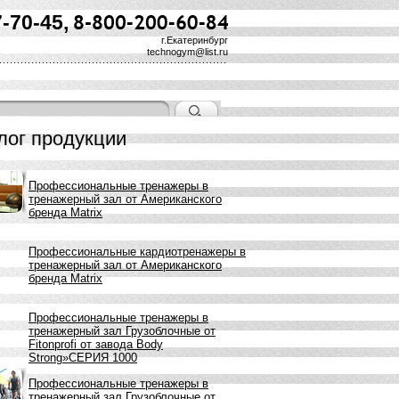
7-70-45,
г.Екатеринбург
technogym@list.ru
лог продукции
Профессиональные тренажеры в
тренажерный зал от Американского
бренда Matrix
Профессиональные кардиотренажеры в
тренажерный зал от Американского
бренда Matrix
Профессиональные тренажеры в
тренажерный зал Грузоблочные от
Fitonprofi от завода Body
Strong»СЕРИЯ 1000
Профессиональные тренажеры в
тренажерный зал Грузоблочные от