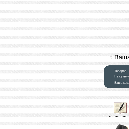
Ваша
Товаров:
На сумму
Ваша кор
оформит