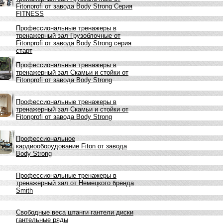
Fitonprofi от завода Body Strong Серия
FITNESS
Профессиональные тренажеры в
тренажерный зал Грузоблочные от
Fitonprofi от завода Body Strong серия
старт
Профессиональные тренажеры в
тренажерный зал Скамьи и стойки от
Fitonprofi от завода Body Strong
Профессиональные тренажеры в
тренажерный зал Скамьи и стойки от
Fitonprofi от завода Body Strong
Профессиональное
кардиооборудование Fiton от завода
Body Strong
Профессиональные тренажеры в
тренажерный зал от Немецкого бренда
Smith
Свободные веса штанги гантели диски
гантельные ряды