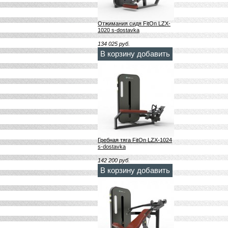
Отжимания сидя FitOn LZX-
1020 s-dostavka
134 025
руб.
В корзину добавить
Гребная тяга FitOn LZX-1024
s-dostavka
142 200
руб.
В корзину добавить