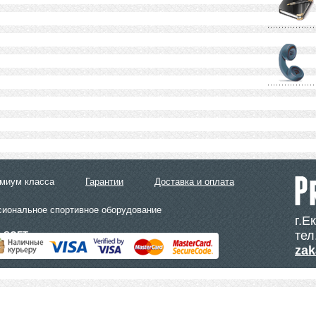
емиум класса
Гарантии
Доставка и оплата
сиональное спортивное оборудование
г.Е
тел
LSOFT
zak