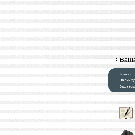
Ваша
Товаров:
На сумму
Ваша кор
оформит