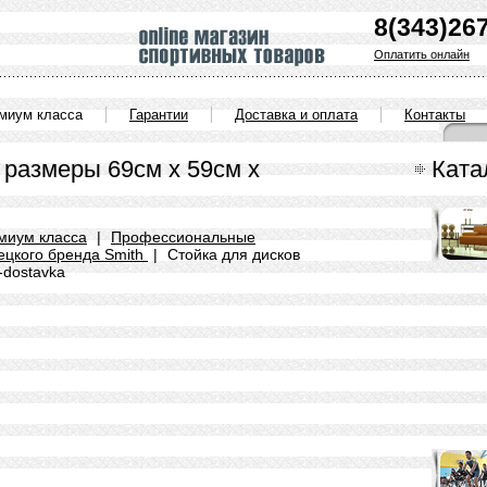
8(343)26
Оплатить онлайн
емиум класса
Гарантии
Доставка и оплата
Контакты
 размеры 69см х 59см х
Ката
миум класса
|
Профессиональные
ецкого бренда Smith
|
Стойка для дисков
-dostavka