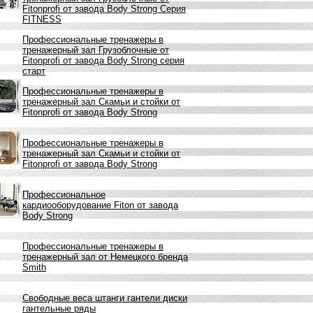
Fitonprofi от завода Body Strong Серия
FITNESS
Профессиональные тренажеры в
тренажерный зал Грузоблочные от
Fitonprofi от завода Body Strong серия
старт
Профессиональные тренажеры в
тренажерный зал Скамьи и стойки от
Fitonprofi от завода Body Strong
Профессиональные тренажеры в
тренажерный зал Скамьи и стойки от
Fitonprofi от завода Body Strong
Профессиональное
кардиооборудование Fiton от завода
Body Strong
Профессиональные тренажеры в
тренажерный зал от Немецкого бренда
Smith
Свободные веса штанги гантели диски
гантельные ряды