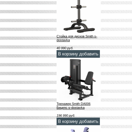
Стойка для дисков Smith s-
dostavka
40 990
руб.
В корзину добавить
Тренажер Smith DA006
Бицепс s-dostavka
196 990
руб.
В корзину добавить