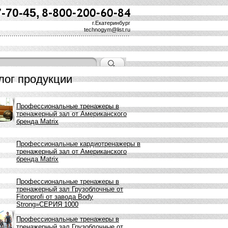
7-70-45,
г.Екатеринбург
technogym@list.ru
лог продукции
Профессиональные тренажеры в
тренажерный зал от Американского
бренда Matrix
Профессиональные кардиотренажеры в
тренажерный зал от Американского
бренда Matrix
Профессиональные тренажеры в
тренажерный зал Грузоблочные от
Fitonprofi от завода Body
Strong»СЕРИЯ 1000
Профессиональные тренажеры в
тренажерный зал Грузоблочные от