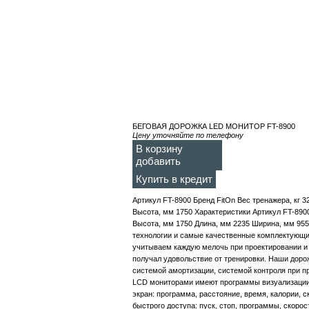
БЕГОВАЯ ДОРОЖКА LЕD МОНИТОР FT-8900
Цену уточняйте по телефону
В корзину
добавить
Купить в кредит
Артикул FT-8900 Бренд FitOn Вес тренажера, кг 
Высота, мм 1750 Характеристики Артикул FT-8900
Высота, мм 1750 Длина, мм 2235 Ширина, мм 95
технологии и самые качественные комплектующи
учитываем каждую мелочь при проектировании и 
получал удовольствие от тренировки. Наши дор
системой амортизации, системой контроля при п
LCD мониторами имеют программы визуализации
экран: программа, расстояние, время, калории, 
быстрого доступа: пуск, стоп, программы, скоро