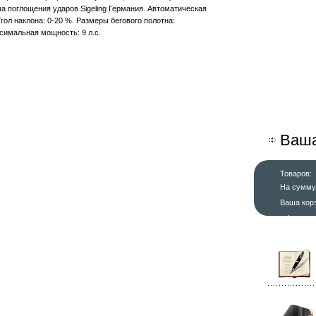
ма поглощения ударов Sigeling Германия. Автоматическая
Угол наклона: 0-20 %. Размеры бегового полотна:
симальная мощность: 9 л.с.
Ваша
Товаров:
На сумму
Ваша кор
оформит