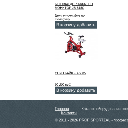
БЕГОВАЯ ДОРОЖКА LCD
МОНИТОР JB-818C
Цену уточняйте по
телефону
В корзину добавить
СПИН БАЙК FB-5805
90 200
руб.
В корзину добавить
Главная
Каталог оборудования пр
Контакты
© 2011 - 2026 PROFISPORTZAL - профес