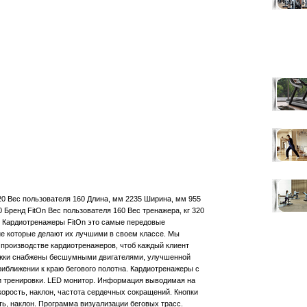
320 Вес пользователя 160 Длина, мм 2235 Ширина, мм 955
 Бренд FitOn Вес пользователя 160 Вес тренажера, кг 320
5 Кардиотренажеры FitOn это самые передовые
е которые делают их лучшими в своем классе. Мы
производстве кардиотренажеров, чтоб каждый клиент
ожки снабжены бесшумными двигателями, улучшенной
риближении к краю бегового полотна. Кардиотренажеры с
 тренировки. LED монитор. Информация выводимая на
скорость, наклон, частота сердечных сокращений. Кнопки
сть, наклон. Программа визуализации беговых трасс.