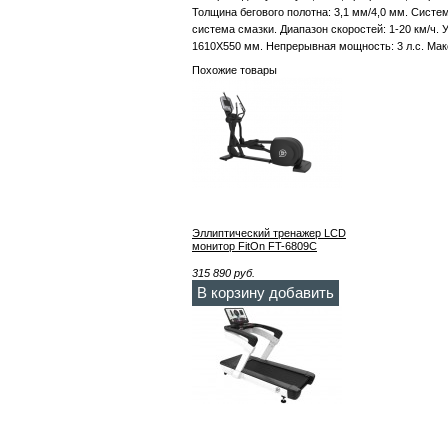
Толщина бегового полотна: 3,1 мм/4,0 мм. Систе
система смазки. Диапазон скоростей: 1-20 км/ч. 
1610Х550 мм. Непрерывная мощность: 3 л.с. Мак
Похожие товары
Эллиптический тренажер LCD
монитор FitOn FT-6809C
315 890
руб.
В корзину добавить