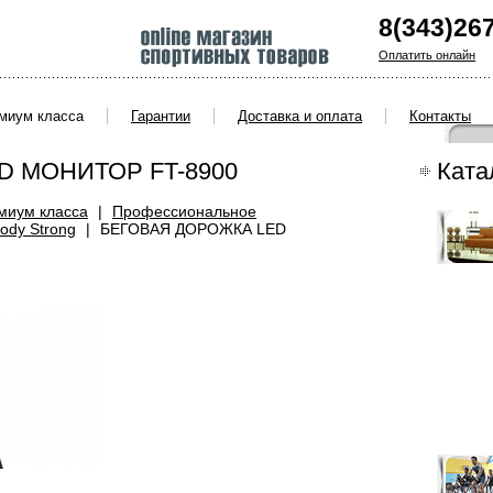
8(343)26
Оплатить онлайн
емиум класса
Гарантии
Доставка и оплата
Контакты
D МОНИТОР FT-8900
Ката
миум класса
|
Профессиональное
ody Strong
|
БЕГОВАЯ ДОРОЖКА LЕD